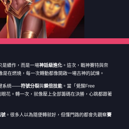
只是續作，而是一場
神話級進化
。這次，戰神賽特與奈
像是在燃燒，每一次轉動都像開啟一場古神的試煉。
鍵系統——
符號分裂
與
鎖倍技能
。當「覺醒Free
到眼花。轉一次，就像壓上全部籌碼在決勝，心跳都跟著
訊號
。很多人以為隨便轉就好，但懂門路的都會先觀察
賽