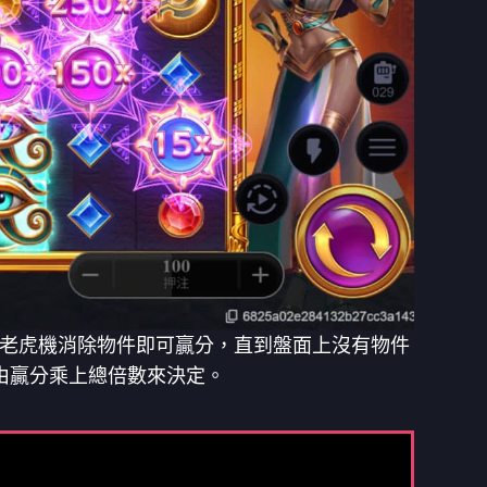
動老虎機消除物件即可贏分，直到盤面上沒有物件
由贏分乘上總倍數來決定。