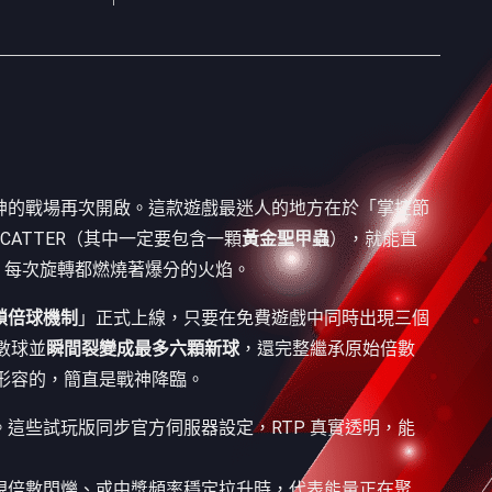
神的戰場再次開啟。這款遊戲最迷人的地方在於「掌控節
ATTER（其中一定要包含一顆
黃金聖甲蟲
），就能直
，每次旋轉都燃燒著爆分的火焰。
鎖倍球機制
」正式上線，只要在免費遊戲中同時出現三個
數球並
瞬間裂變成最多六顆新球
，還完整繼承原始倍數
形容的，簡直是戰神降臨。
這些試玩版同步官方伺服器設定，RTP 真實透明，能
現倍數閃爍、或中獎頻率穩定拉升時，代表能量正在聚