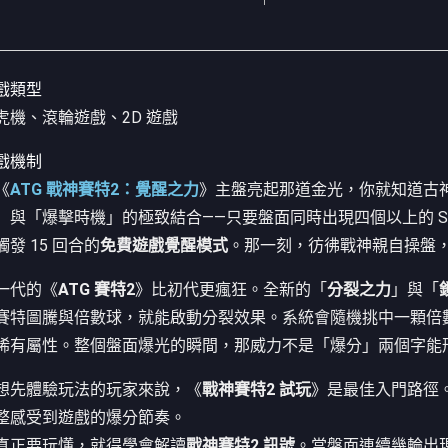
戲類型
虎機、滾輪遊戲、2D 遊戲
戲機制
《
ATG 戰神賽特2：覺醒之力
》主盤亮起那道金光，你就知道古
」與「爆擊時機」的極致結合——只要盤面同時出現四個以上的 SC
觸發 15 回合的
免費遊戲覺醒模式
。那一刻，彷彿戰神親自操盤
一代的《
ATG 賽特2
》比初代更瘋狂。全新的「
分裂之力
」與「
賽特圖騰與倍數球，就能啟動分裂效果。系統會隨機挑中一顆倍
稀有屬性。整個盤面爆光的瞬間，那威力不是「爆分」兩個字能
想先體驗玩法的玩家來說，《
戰神賽特2 試玩
》是最佳入門路徑。
整感受到遊戲的爆分節奏。
真正要玩懂，就得學會解讀
戰神賽特2 訊號
。當盤面連續幾輪出