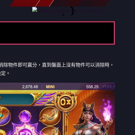
機消除物件即可贏分，直到盤面上沒有物件可以消除時，
決定。