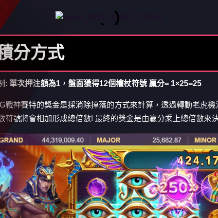
積分方式
例:
單次押注額為1，盤面獲得12個權杖符號 贏分= 1×25=25
TG戰神賽特的獎金是採消除掉落的方式來計算，透過轉動老虎
數符號將會相加形成總倍數! 最終的獎金是由贏分乘上總倍數來