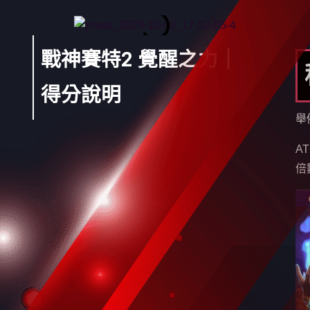
戰神賽特2 覺醒之力｜
得分說明
舉
A
倍