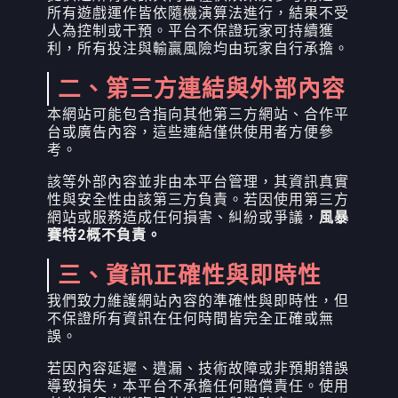
所有遊戲運作皆依隨機演算法進行，結果不受
人為控制或干預。平台不保證玩家可持續獲
利，所有投注與輸贏風險均由玩家自行承擔。
二、第三方連結與外部內容
本網站可能包含指向其他第三方網站、合作平
台或廣告內容，這些連結僅供使用者方便參
考。
該等外部內容並非由本平台管理，其資訊真實
性與安全性由該第三方負責。若因使用第三方
網站或服務造成任何損害、糾紛或爭議，
風暴
賽特2概不負責。
三、資訊正確性與即時性
我們致力維護網站內容的準確性與即時性，但
不保證所有資訊在任何時間皆完全正確或無
誤。
若因內容延遲、遺漏、技術故障或非預期錯誤
導致損失，本平台不承擔任何賠償責任。使用