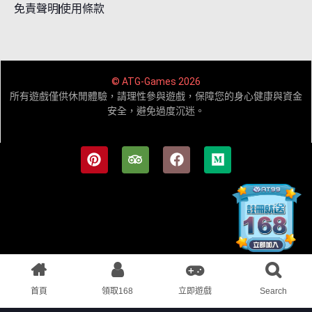
免責聲明
使用條款
© ATG-Games 2026
所有遊戲僅供休閒體驗，請理性參與遊戲，保障您的身心健康與資金
安全，避免過度沉迷。
首頁
領取168
立即遊戲
Search