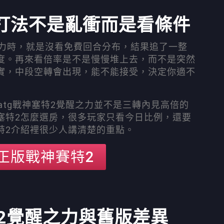
二打法不是亂衝而是看條件
之力時，就是沒看免費回合分布，結果追了一整
度。再來看倍率是不是慢慢堆上去，而不是突然
實，中段空轉會出現，能不能接受，決定你適不
現atg戰神塞特2覺醒之力並不是三轉內見高倍的
塞特2怎麼選房，很多玩家只看今日比例，還要
特2介紹裡很少人講清楚的重點。
正版戰神賽特2
特2覺醒之力與舊版差異