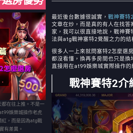
子選房優勢
最近後台數據很誠實，
戰神賽特
文章在炒，而是真的有人在找答案
家，我可以很直接地說，戰神賽特
法與atg戰神塞特2覺醒之力的
很多人一上來就問塞特2怎麼選房
都沒看懂，換再多房間也只是換
直接用在at99娛樂城實際操作
戰神賽特2介
天都在往上推。不是一
t99娛樂城操作老虎
紅，而是因為atg戰
確實有差異。