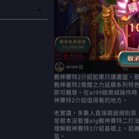
戰神賽特2介紹如果只講畫面，那
戰神塞特2覺醒之力延續系列特
即可觸發。在at99娛樂城操作
神賽特2介紹值得看的地方。
老實講，多數人直接跳過規則頁
是根本沒看懂atg戰神賽特二打
理解戰神賽特2介紹基礎上。若
氣。