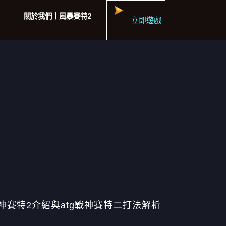
關於我們｜風暴賽特2
立即遊戲
神賽特2介紹與atg戰神賽特二打法解析