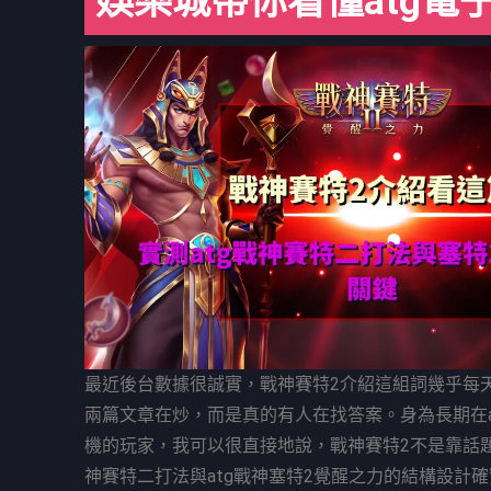
娛樂城帶你看懂atg電
最近後台數據很誠實，戰神賽特2介紹這組詞幾乎每
兩篇文章在炒，而是真的有人在找答案。身為長期在a
機的玩家，我可以很直接地說，戰神賽特2不是靠話題
神賽特二打法與atg戰神塞特2覺醒之力的結構設計