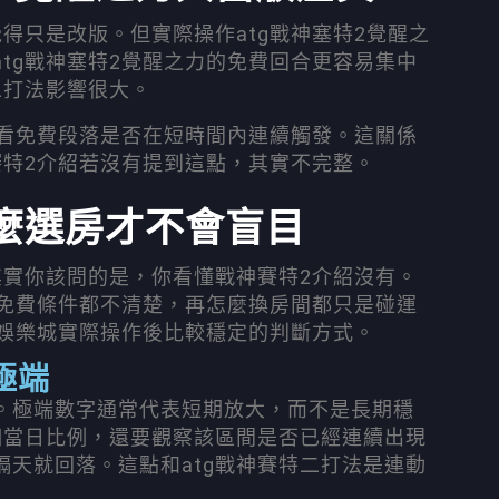
得只是改版。但實際操作atg戰神塞特2覺醒之
tg戰神塞特2覺醒之力的免費回合更容易集中
二打法影響很大。
別看免費段落是否在短時間內連續觸發。這關係
賽特2介紹若沒有提到這點，其實不完整。
麼選房才不會盲目
其實你該問的是，你看懂戰神賽特2介紹沒有。
的免費條件都不清楚，再怎麼換房間都只是碰運
9娛樂城實際操作後比較穩定的判斷方式。
極端
。極端數字通常代表短期放大，而不是長期穩
個當日比例，還要觀察該區間是否已經連續出現
天就回落。這點和atg戰神賽特二打法是連動