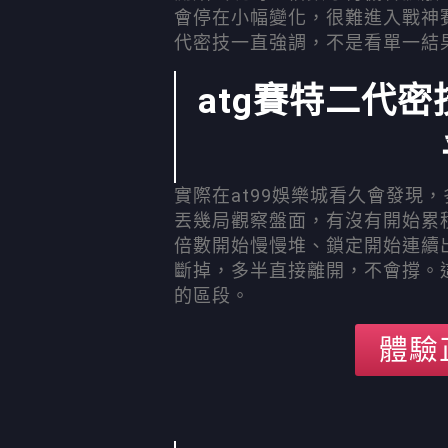
會停在小幅變化，很難進入戰神賽
代密技一直強調，不是看單一結
atg賽特二代
實際在at99娛樂城看久會發現
丟幾局觀察盤面，有沒有開始累
倍數開始慢慢堆、鎖定開始連續
斷掉，多半直接離開，不會撐。
的區段。
體驗