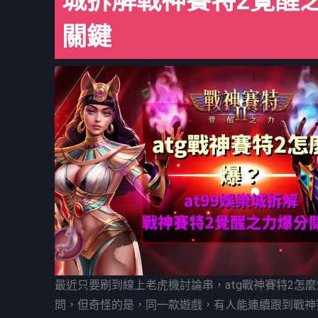
城拆解戰神賽特2覺醒
關鍵
最近只要刷到線上老虎機討論串，atg戰神賽特2怎
問，但奇怪的是，同一款遊戲，有人能連續跟到戰神