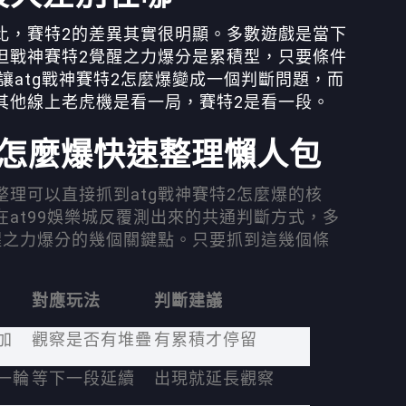
比，賽特2的差異其實很明顯。多數遊戲是當下
但戰神賽特2覺醒之力爆分是累積型，只要條件
讓atg戰神賽特2怎麼爆變成一個判斷問題，而
其他線上老虎機是看一局，賽特2是看一段。
特2怎麼爆快速整理懶人包
理可以直接抓到atg戰神賽特2怎麼爆的核
at99娛樂城反覆測出來的共通判斷方式，多
醒之力爆分的幾個關鍵點。只要抓到這幾個條
對應玩法
判斷建議
加
觀察是否有堆疊
有累積才停留
一輪
等下一段延續
出現就延長觀察