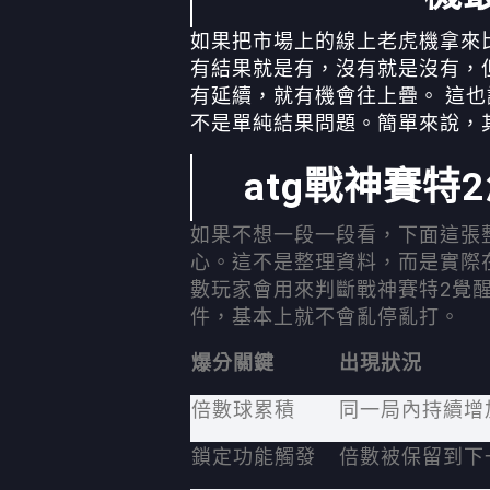
如果把市場上的線上老虎機拿來
有結果就是有，沒有就是沒有，
有延續，就有機會往上疊。 這也
不是單純結果問題。簡單來說，
atg戰神賽
如果不想一段一段看，下面這張整
心。這不是整理資料，而是實際在
數玩家會用來判斷戰神賽特2覺
件，基本上就不會亂停亂打。
爆分關鍵
出現狀況
倍數球累積
同一局內持續增
鎖定功能觸發
倍數被保留到下