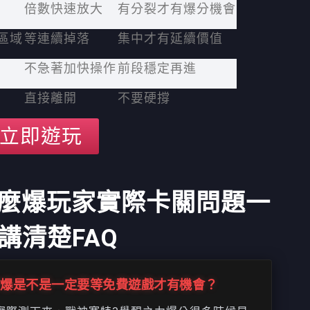
倍數快速放大
有分裂才有爆分機會
區域
等連續掉落
集中才有延續價值
不急著加快操作
前段穩定再進
直接離開
不要硬撐
立即遊玩
2怎麼爆玩家實際卡關問題一
講清楚FAQ
怎麼爆是不是一定要等免費遊戲才有機會？