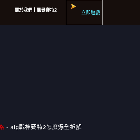
關於我們｜風暴賽特2
立即遊戲
略
-
atg戰神賽特2怎麼爆全拆解