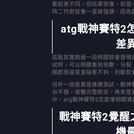
看起來不同，但結果很像，就是一
特二代密技會一直被強調，因為
atg戰神賽特2
差
這點其實跑過一段時間就會發現差
試時，可以明顯看到倍數、分裂
細節很容易直接看不到，判斷就
另外一個差異是連續測試，戰神
台不穩，很難完整跑完。再來是資
中，atg戰神賽特2怎麼爆相關
戰神賽特2覺醒
機