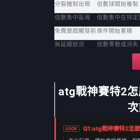
分裂機制出現
倍數球開始複製
倍數集中區塊
倍數集中在特定
免費遊戲觸發前
條件開始累積
無延續狀況
倍數零散或消失
atg戰神賽特
次
Q1:atg戰神賽特2
LOCK