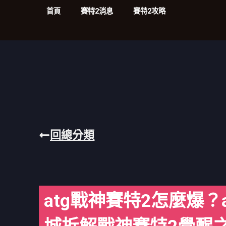
首頁
賽特2消息
賽特2攻略
回總分類
atg戰神賽特2怎麼爆？a