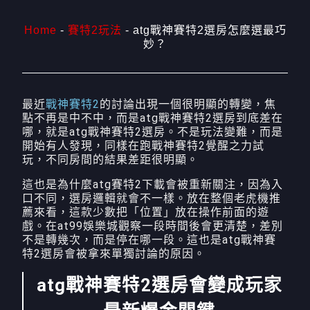
Home
-
賽特2玩法
-
atg戰神賽特2選房怎麼選最巧
妙？
最近
戰神賽特2
的討論出現一個很明顯的轉變，焦
點不再是中不中，而是atg戰神賽特2選房到底差在
哪，就是atg戰神賽特2選房。不是玩法變難，而是
開始有人發現，同樣在跑戰神賽特2覺醒之力試
玩，不同房間的結果差距很明顯。
這也是為什麼atg賽特2下載會被重新關注，因為入
口不同，選房邏輯就會不一樣。放在整個老虎機推
薦來看，這款少數把「位置」放在操作前面的遊
戲。在at99娛樂城觀察一段時間後會更清楚，差別
不是轉幾次，而是停在哪一段。這也是atg戰神賽
特2選房會被拿來單獨討論的原因。
atg戰神賽特2選房會變成玩家