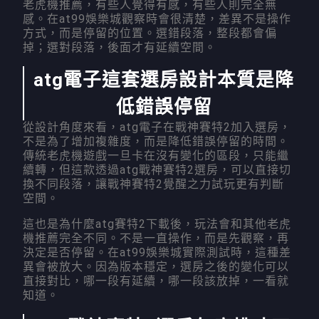
老虎機推薦，有些人覺得有感，有些人則完全無
感。在at99娛樂城觀察時會很清楚，差異不是操作
方式，而是停留的位置。選錯段落，整段都會偏
掉；選對段落，後面才有延續空間。
atg電子這套選房設計本質是降
低錯誤停留
從設計角度來看，atg電子在戰神賽特2加入選房，
不是為了增加複雜度，而是降低錯誤停留的時間。
傳統老虎機遊戲一旦卡在沒有變化的區段，只能繼
續轉，但這款透過atg戰神賽特2選房，可以直接切
換不同段落，讓戰神賽特2覺醒之力試玩更有判斷
空間。
這也是為什麼atg賽特2下載後，玩法會和其他老虎
機推薦完全不同。不是一直操作，而是先觀察，再
決定是否停留。在at99娛樂城實際測試時，這種差
異會被放大。因為版本穩定，選房之後的變化可以
直接對比，哪一段有延續，哪一段該放掉，一看就
知道。