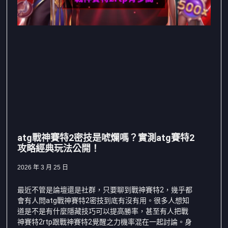
atg戰神賽特2密技是唬爛嗎？實測atg賽特2
攻略經典玩法公開！
2026 年 3 月 25 日
最近不管是論壇還是社群，只要聊到戰神賽特2，幾乎都
會有人問atg戰神賽特2密技到底有沒有用。很多人想知
道是不是有什麼隱藏技巧可以提高勝率，甚至有人把戰
神賽特2rtp跟戰神賽特2覺醒之力機率混在一起討論。身