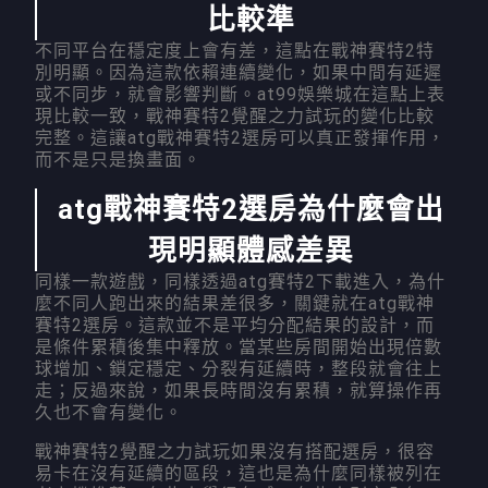
比較準
不同平台在穩定度上會有差，這點在戰神賽特2特
別明顯。因為這款依賴連續變化，如果中間有延遲
或不同步，就會影響判斷。at99娛樂城在這點上表
現比較一致，戰神賽特2覺醒之力試玩的變化比較
完整。這讓atg戰神賽特2選房可以真正發揮作用，
而不是只是換畫面。
atg戰神賽特2選房為什麼會出
現明顯體感差異
同樣一款遊戲，同樣透過atg賽特2下載進入，為什
麼不同人跑出來的結果差很多，關鍵就在atg戰神
賽特2選房。這款並不是平均分配結果的設計，而
是條件累積後集中釋放。當某些房間開始出現倍數
球增加、鎖定穩定、分裂有延續時，整段就會往上
走；反過來說，如果長時間沒有累積，就算操作再
久也不會有變化。
戰神賽特2覺醒之力試玩如果沒有搭配選房，很容
易卡在沒有延續的區段，這也是為什麼同樣被列在