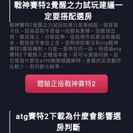
戰神賽特2覺醒之力試玩建議一
定要搭配選房
戰神賽特2覺醒之力試玩如果只是單純跑，很容易
卡住。因為這款不是每一段都有累積。倍數球出
現、鎖定接上、分裂延伸，這些條件如果沒有連起
來，整段就不會往上走。這時候如果沒有atg戰神
賽特2選房機制，只能一直停在同一段。但透過atg
賽特2下載進入正確版本後，就可以直接切換。這
也是為什麼在at99娛樂城觀察時，會看的反而動作
比較少，但判斷比較準。
體驗正版戰神賽特2
atg賽特2下載為什麼會影響選
房判斷