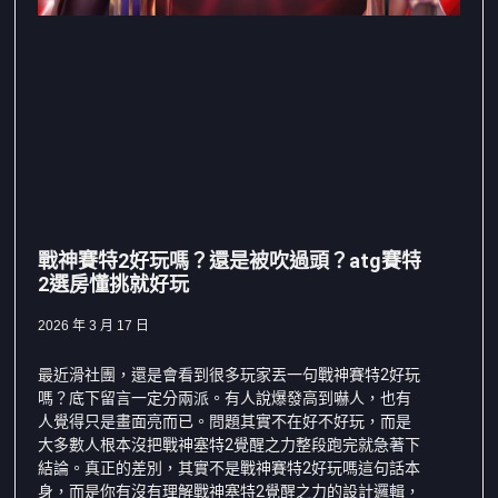
戰神賽特2好玩嗎？還是被吹過頭？atg賽特
2選房懂挑就好玩
2026 年 3 月 17 日
最近滑社團，還是會看到很多玩家丟一句戰神賽特2好玩
嗎？底下留言一定分兩派。有人說爆發高到嚇人，也有
人覺得只是畫面亮而已。問題其實不在好不好玩，而是
大多數人根本沒把戰神塞特2覺醒之力整段跑完就急著下
結論。真正的差別，其實不是戰神賽特2好玩嗎這句話本
身，而是你有沒有理解戰神塞特2覺醒之力的設計邏輯，