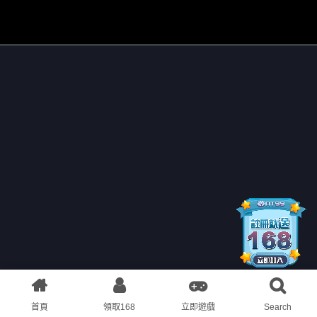
首頁
領取168
立即遊戲
Search