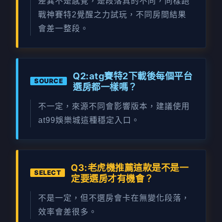
差異不是感覺，是段落真的不同，同樣跑
戰神賽特2覺醒之力試玩，不同房間結果
會差一整段。
Q2:atg賽特2下載後每個平台
SOURCE
選房都一樣嗎？
不一定，來源不同會影響版本，建議使用
at99娛樂城這種穩定入口。
Q3:老虎機推薦這款是不是一
SELECT
定要選房才有機會？
不是一定，但不選房會卡在無變化段落，
效率會差很多。